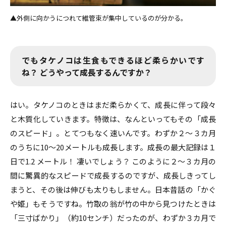
外側に向かうにつれて維管束が集中しているのが分かる。
でもタケノコは生食もできるほど柔らかいです
ね？ どうやって成長するんですか？
はい。タケノコのときはまだ柔らかくて、成長に伴って段々
と木質化していきます。特徴は、なんといってもその「成長
のスピード」。とてつもなく速いんです。わずか２〜３カ月
のうちに10〜20メートルも成長します。成長の最大記録は１
日で1.2 メートル！ 凄いでしょう？ このように２〜３カ月の
間に驚異的なスピードで成長するのですが、成長しきってし
まうと、その後は伸びも太りもしません。日本昔話の「かぐ
や姫」もそうですね。竹取の翁が竹の中から見つけたときは
「三寸ばかり」（約10センチ）だったのが、わずか３カ月で