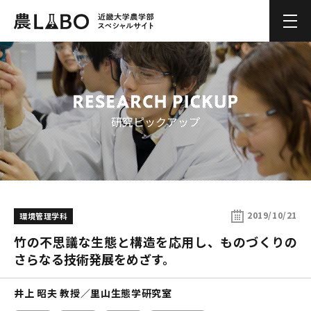
メ
研究ピックアップ
2019/10/21
環境管理学科
竹の不思議な生態と構造を応用し、ものづくりの
さらなる技術発展をめざす。
井上 昭夫 教授／里山生態学研究室