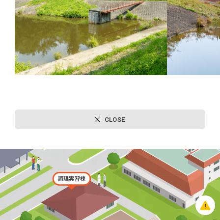
新教室棟
コンビニ（FamilyMart）
ながる館
CLOSE
図書館
調理実習棟