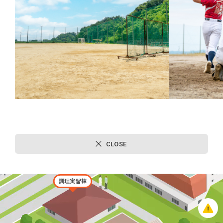
新教室棟
コンビニ（FamilyMart）
ながる館
図書館
CLOSE
調理実習棟